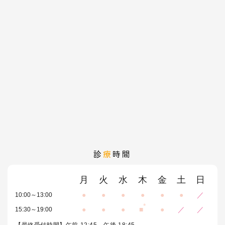
診
療
時間
月
火
水
木
金
土
日
●
●
●
●
●
●
／
10:00～13:00
*
●
●
●
■
●
／
／
15:30～19:00
【最終受付時間】午前 12:45 午後 18:45