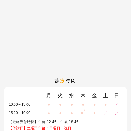
診
療
時間
月
火
水
木
金
土
日
●
●
●
●
●
●
／
10:00～13:00
*
●
●
●
■
●
／
／
15:30～19:00
【最終受付時間】午前 12:45 午後 18:45
【休診日】土曜日午後・日曜日・祝日