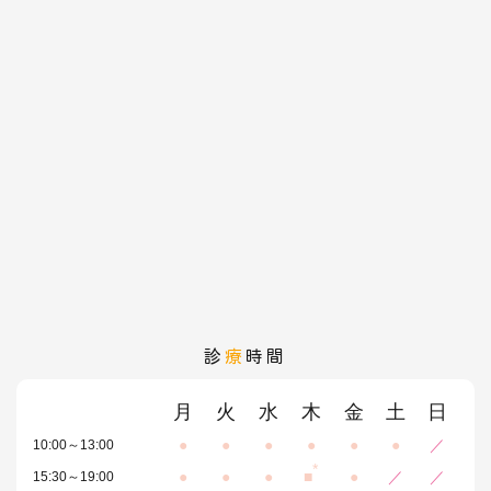
診
療
時間
月
火
水
木
金
土
日
●
●
●
●
●
●
／
10:00～13:00
*
●
●
●
■
●
／
／
15:30～19:00