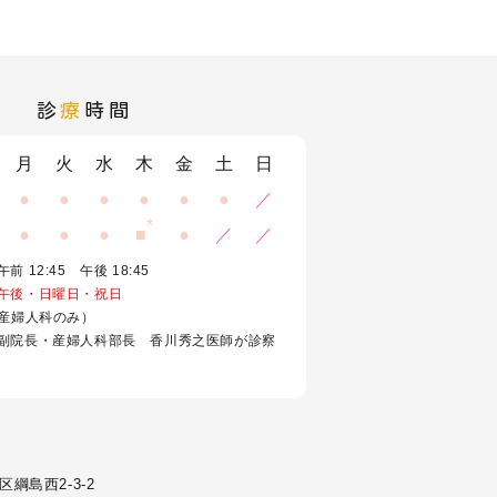
診
療
時間
月
火
水
木
金
土
日
●
●
●
●
●
●
／
*
●
●
●
■
●
／
／
 12:45 午後 18:45
午後・日曜日・祝日
（産婦人科のみ）
副院長・産婦人科部長 香川秀之医師が診察
綱島西2-3-2